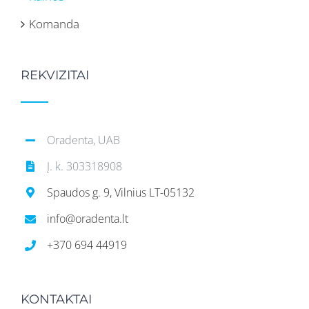
Komanda
REKVIZITAI
Oradenta, UAB
Į. k. 303318908
Spaudos g. 9, Vilnius LT-05132
info@oradenta.lt
+370 694 44919
KONTAKTAI