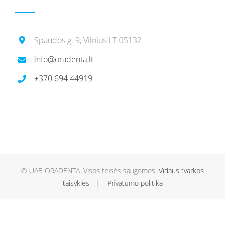
Spaudos g. 9, Vilnius LT-05132
info@oradenta.lt
+370 694 44919
© UAB ORADENTA. Visos teisės saugomos.
Vidaus tvarkos
taisyklės
|
Privatumo politika